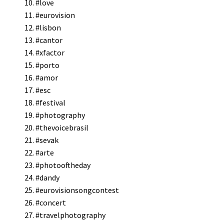
#love
#eurovision
#lisbon
#cantor
#xfactor
#porto
#amor
#esc
#festival
#photography
#thevoicebrasil
#sevak
#arte
#photooftheday
#dandy
#eurovisionsongcontest
#concert
#travelphotography