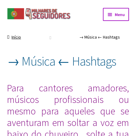
Ir
Saltar
Menu
para
para
a
o
navegação
conteúdo
Início
→ Música ← Hashtags
→ Música ← Hashtags
Para cantores amadores,
músicos profissionais ou
mesmo para aqueles que se
aventuram em soltar a voz em
baixo do chuveiro, solte a tua