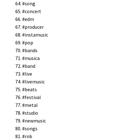
#song
#concert
#edm
#producer
#instamusic
#pop
#bands
#musica
#band
#live
#livemusic
#beats
#festival
#metal
#studio
#newmusic
#songs
#rnb