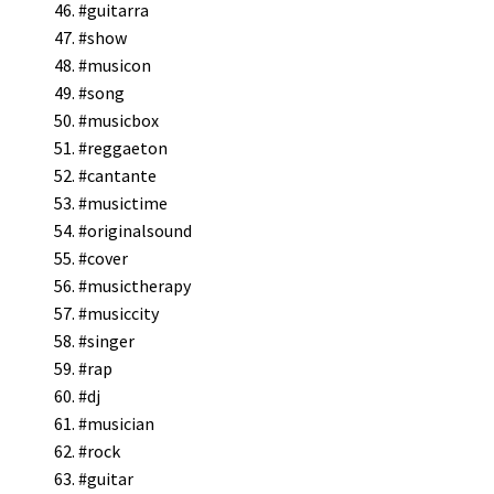
#guitarra
#show
#musicon
#song
#musicbox
#reggaeton
#cantante
#musictime
#originalsound
#cover
#musictherapy
#musiccity
#singer
#rap
#dj
#musician
#rock
#guitar