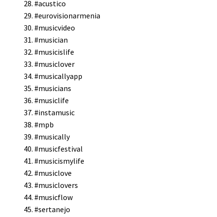
#acustico
#eurovisionarmenia
#musicvideo
#musician
#musicislife
#musiclover
#musicallyapp
#musicians
#musiclife
#instamusic
#mpb
#musically
#musicfestival
#musicismylife
#musiclove
#musiclovers
#musicflow
#sertanejo