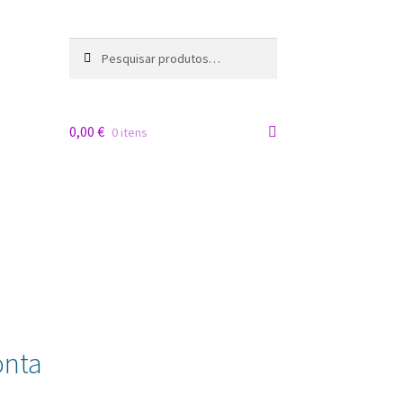
Pesquisar
Pesquisa
por:
0,00
€
0 itens
onta