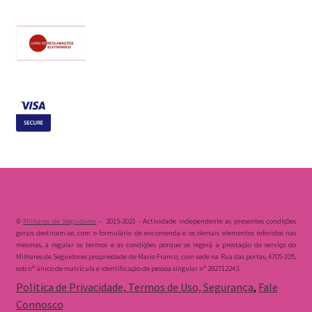
©
Milhares de Seguidores
- 2015-2021 - Actividade independente as presentes condições
gerais destinam-se, com o formulário de encomenda e os demais elementos referidos nas
mesmas, a regular os termos e as condições porque se regerá a prestação do serviço do
Milhares de Seguidores propriedade de Mario Franco, com sede na Rua das portas, 4705-105,
sob nº único de matrícula e identificação de pessoa singular nº 292712243.
Politica de Privacidade, Termos de Uso, Segurança
,
Fale
Connosco