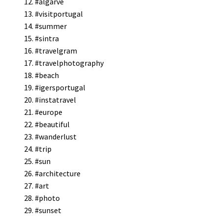
#algarve
#visitportugal
#summer
#sintra
#travelgram
#travelphotography
#beach
#igersportugal
#instatravel
#europe
#beautiful
#wanderlust
#trip
#sun
#architecture
#art
#photo
#sunset