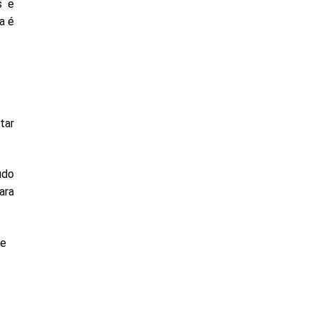
s e
a é
é
tar
údo
ara
ue