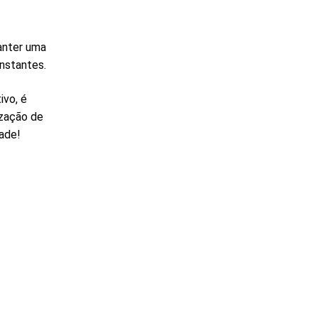
anter uma
nstantes.
ivo, é
ização de
dade!